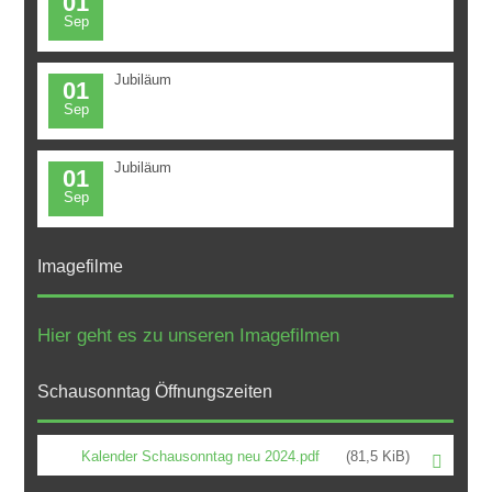
01
Sep
Jubiläum
01
Sep
Jubiläum
01
Sep
Imagefilme
Hier geht es zu unseren Imagefilmen
Schausonntag Öffnungszeiten
Kalender Schausonntag neu 2024.pdf
(81,5 KiB)