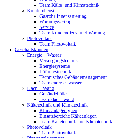
Team Kälte- und Klimatechnik
Kundendienst
Gasrohr-Innensanierung
Wartungsvertrag
Service
Team Kundendienst und Wartung
Photovoltaik
Team Photovoltaik
Geschäftskunden
Energie + Wasser
Versorgungstechnik
Energiesysteme
Lüftungstechnik
Technisches Gebäudemanagement
Team energie+wasser
Dach + Wand
Gebäudehülle
Team dach+wand
Kältetechnik und Klimatechnik
Klimaanlagentypen
Einsatzbereiche Kälteanlagen
Team Kältetechnik und Klimatechnik
Photovoltaik
Team Photovoltaik