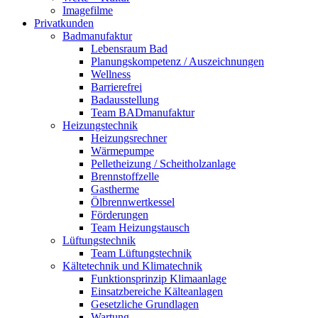
Imagefilme
Privatkunden
Badmanufaktur
Lebensraum Bad
Planungskompetenz / Auszeichnungen
Wellness
Barrierefrei
Badausstellung
Team BADmanufaktur
Heizungstechnik
Heizungsrechner
Wärmepumpe
Pelletheizung / Scheitholzanlage
Brennstoffzelle
Gastherme
Ölbrennwertkessel
Förderungen
Team Heizungstausch
Lüftungstechnik
Team Lüftungstechnik
Kältetechnik und Klimatechnik
Funktionsprinzip Klimaanlage
Einsatzbereiche Kälteanlagen
Gesetzliche Grundlagen
Wartung