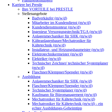
Planungsleistungen
Karriere bei Prestle
Ihre VORTEILE bei PRESTLE
Stellenangebote
Badverkäufer (m/w/d)
Mitarbeiter im Kundendienst (m/w/d)
Kundendienstmonteur (m/w/d)
Ingenieur Versorgungstechnik/TGA (m/w/d)
Anlagenmechaniker für SHK (m/w/d)
Kälteanlagenbauer/Mechatroniker für
Kältetechnik (m/w/d)
Installateur- und Heizungsbaumeister (m/w/d)
Elektrotechnikermeister (m/w/d)
Elektriker (m/w/d)
Technischer Zeichner/ technischer Systemplaner
(m/w/d)
Flaschner/Klempner/Spengler (m/w/d)
Ausbildung
Anlagenmechaniker für SHK (m/w/d)
Flaschner/Klempner/Spengler (m/w/d)
Technischer Systemplaner (m/w/d)
Kaufmann für Büromanagement (m/w/d)
Mechatroniker für Kältetechnik (m/w/d)
Mechatroniker für Kältetechnik (m/w/d) - ein
echter Ausbildungs-Geheimtipp