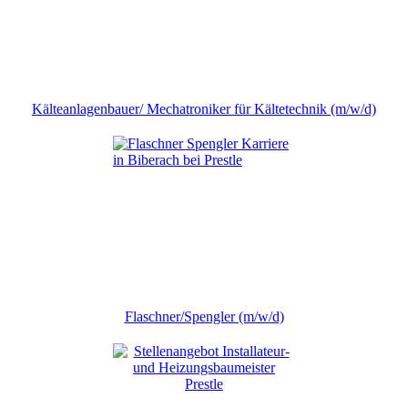
Kälteanlagenbauer/ Mechatroniker für Kältetechnik (m/w/d)
Flaschner/Spengler (m/w/d)