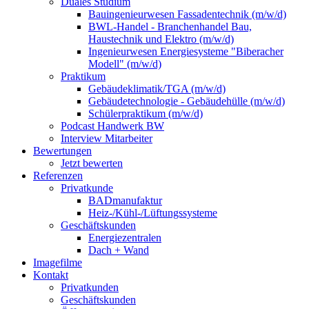
Duales Studium
Bauingenieurwesen Fassadentechnik (m/w/d)
BWL-Handel - Branchenhandel Bau,
Haustechnik und Elektro (m/w/d)
Ingenieurwesen Energiesysteme "Biberacher
Modell" (m/w/d)
Praktikum
Gebäudeklimatik/TGA (m/w/d)
Gebäudetechnologie - Gebäudehülle (m/w/d)
Schülerpraktikum (m/w/d)
Podcast Handwerk BW
Interview Mitarbeiter
Bewertungen
Jetzt bewerten
Referenzen
Privatkunde
BADmanufaktur
Heiz-/Kühl-/Lüftungssysteme
Geschäftskunden
Energiezentralen
Dach + Wand
Imagefilme
Kontakt
Privatkunden
Geschäftskunden