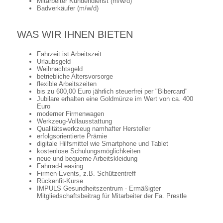
Mitarbeiter Kundendienst (m/w/d)
Badverkäufer (m/w/d)
WAS WIR IHNEN BIETEN
Fahrzeit ist Arbeitszeit
Urlaubsgeld
Weihnachtsgeld
betriebliche Altersvorsorge
flexible Arbeitszeiten
bis zu 600,00 Euro jährlich steuerfrei per "Bibercard"
Jubilare erhalten eine Goldmünze im Wert von ca. 400
Euro
moderner Firmenwagen
Werkzeug-Vollausstattung
Qualitätswerkzeug namhafter Hersteller
erfolgsorientierte Prämie
digitale Hilfsmittel wie Smartphone und Tablet
kostenlose Schulungsmöglichkeiten
neue und bequeme Arbeitskleidung
Fahrrad-Leasing
Firmen-Events, z.B. Schützentreff
Rückenfit-Kurse
IMPULS Gesundheitszentrum - Ermäßigter
Mitgliedschaftsbeitrag für Mitarbeiter der Fa. Prestle