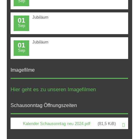
Sep
Jubiläum
01
Sep
Jubiläum
01
Sep
Imagefilme
Hier geht es zu unseren Imagefilmen
Schausonntag Öffnungszeiten
Kalender Schausonntag neu 2024.pdf
(81,5 KiB)